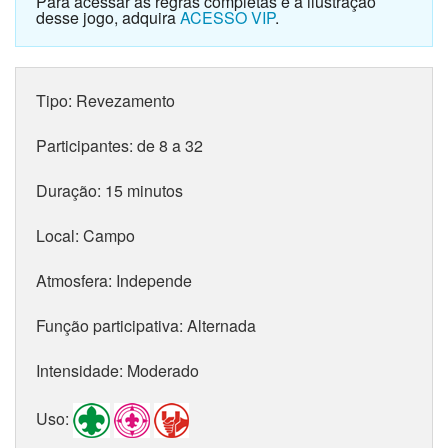
Para acessar as regras completas e a ilustração
desse jogo, adquira
ACESSO VIP
.
Tipo:
Revezamento
Participantes:
de 8 a 32
Duração:
15 minutos
Local:
Campo
Atmosfera:
Independe
Função participativa:
Alternada
Intensidade:
Moderado
Uso: