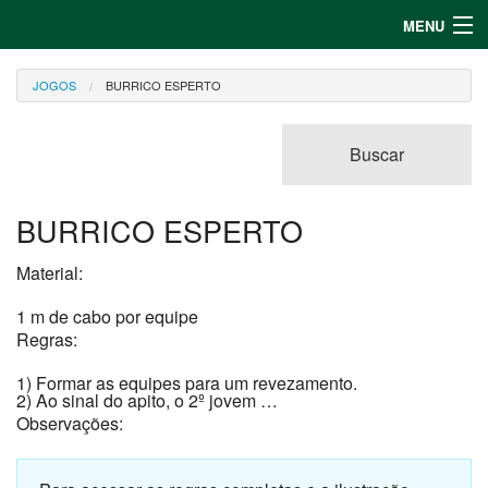
MENU
Entrar
JOGOS
BURRICO ESPERTO
Cadastrar
Buscar
Canções
Jogos
BURRICO ESPERTO
Material:
1 m de cabo por equipe
Regras:
1) Formar as equipes para um revezamento.
2) Ao sinal do apito, o 2º jovem …
Observações: