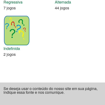
Regressiva
Alternada
7 jogos
44 jogos
Indefinida
2 jogos
Se deseja usar o conteúdo do nosso site em sua página,
indique essa fonte e nos comunique.