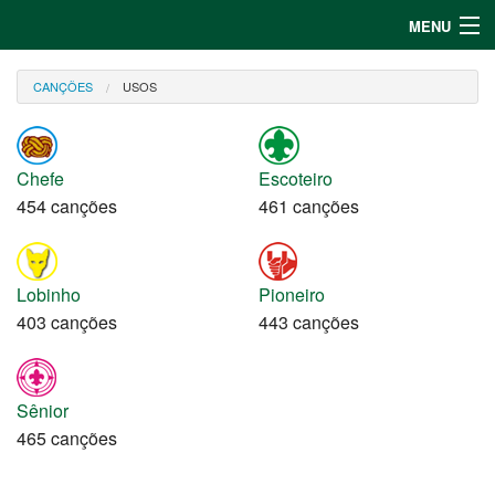
MENU
Entrar
CANÇÕES
USOS
Cadastrar
Canções
Chefe
Escoteiro
454 canções
461 canções
Jogos
Lobinho
Pioneiro
403 canções
443 canções
Sênior
465 canções