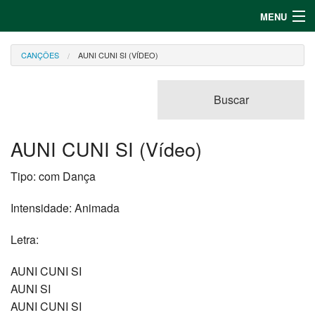
MENU
Entrar
CANÇÕES
AUNI CUNI SI (VÍDEO)
Cadastrar
Buscar
Canções
Jogos
AUNI CUNI SI (Vídeo)
Tipo:
com Dança
Intensidade:
Animada
Letra:
AUNI CUNI SI
AUNI SI
AUNI CUNI SI