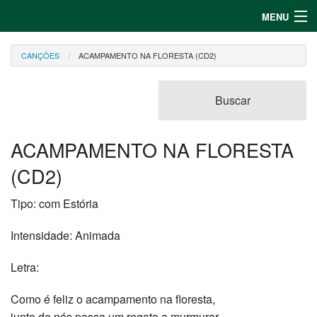
MENU
Entrar
CANÇÕES
ACAMPAMENTO NA FLORESTA (CD2)
Cadastrar
Buscar
Canções
Jogos
ACAMPAMENTO NA FLORESTA
(CD2)
Tipo:
com Estória
Intensidade:
Animada
Letra:
Como é feliz o acampamento na floresta,
junto de nós passa um regato a murmurar.